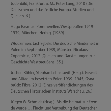
Juden­bild, Frank­furt a. M.: Peter Lang, 2010 (Die
Deut­schen und das öst­li­che Euro­pa. Stu­di­en und
Quel­len. 6.)
Hugo Ras­mus: Pommerellen/​Westpreußen 1919–
1939, Mün­chen: Herbig, (1989)
Włod­zi­mierc Jas­trzęb­ski: Die deut­sche Min­der­heit in
Polen im Sep­tem­ber 1939, Müns­ter: Nicolaus-​
Copernicus, 2012 (Quel­len und Dar­stel­lun­gen zur
Geschich­te West­preu­ßens. 35.)
Jochen Böh­ler, Ste­phan Lehn­staedt (Hrsg.): Gewalt
und All­tag im besetz­ten Polen 1939–1945, Osna­
brück: Fib­re, 2012 (Ein­zel­ver­öf­fent­li­chun­gen des
Deut­schen His­to­ri­schen Insti­tuts War­schau. 26.)
Jür­gen W. Schmidt (Hrsg.): Als die Hei­mat zur Frem­
de wur­de … Flucht und Ver­trei­bung der Deut­schen