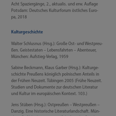
Acht Spa­zier­gän­ge, 2., aktua­lis. und erw. Auf­la­ge
Pots­dam: Deut­sches Kul­tur­fo­rum öst­li­ches Euro­
pa, 2018
Kulturgeschichte
Wal­ter Schlus­nus (Hrsg.): Gro­ße Ost- und West­preu­
ßen. Geis­tes­ta­ten – Lebens­fahr­ten – Aben­teu­er,
Mün­chen: Aufstieg-​Verlag, 1959
Sabi­ne Beck­mann, Klaus Gar­ber (Hrsg.): Kul­tur­ge­
schich­te Preu­ßens könig­lich pol­ni­schen Anteils in
der Frü­hen Neu­zeit. Tübin­gen 2005 (Frü­he Neu­zeit.
Stu­di­en und Doku­men­te zur deut­schen Lite­ra­tur
und Kul­tur im euro­päi­schen Kon­text. 103.)
Jens Stüben (Hrsg.): Ost­preu­ßen – West­preu­ßen –
Dan­zig. Eine his­to­ri­sche Lite­ra­tur­land­schaft. Mün­