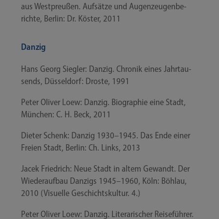
aus West­preu­ßen. Auf­sät­ze und Augen­zeu­gen­be­
rich­te, Ber­lin: Dr. Kös­ter, 2011
Danzig
Hans Georg Sieg­ler: Dan­zig. Chro­nik eines Jahr­tau­
sends, Düs­sel­dorf: Dros­te, 1991
Peter Oli­ver Loew: Dan­zig. Bio­gra­phie eine Stadt,
Mün­chen: C. H. Beck, 2011
Die­ter Schenk: Dan­zig 1930–1945. Das Ende einer
Frei­en Stadt, Ber­lin: Ch. Links, 2013
Jacek Fried­rich: Neue Stadt in altem Gewandt. Der
Wie­der­auf­bau Dan­zigs 1945–1960, Köln: Böhlau,
2010 (Visu­el­le Geschichts­kul­tur. 4.)
Peter Oli­ver Loew: Dan­zig. Lite­ra­ri­scher Rei­se­füh­rer.