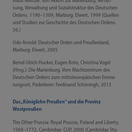
Klaus Milit­zer: Von Akkon zur Mari­en­burg. Ver­fas­
sung, Ver­wal­tung und Sozi­al­struk­tur des Deut­schen
Ordens. 1190–1309, Mar­burg: Elwert, 1999 (Quel­len
und Stu­di­en zur Geschich­te des Deut­schen Ordens.
56.)
Udo Arnold: Deut­scher Orden und Preu­ßen­land,
Mar­burg: Elwert, 2005
Bernd Ulrich Hucker, Eugen Kote, Chris­ti­na Vogel
(Hrsg.): Die Mari­en­burg. Vom Macht­zen­trum des
Deut­schen Ordens zum mit­tel­eu­ro­päi­schen Erin­ne­
rungs­ort, Pader­born: Fer­di­nand Schö­ningh, 2013
Das „Königliche Preußen“ und die Provinz
Westpreußen
The Other Prus­sia: Roy­al Prus­sia, Pol­and and Liber­ty,
1569–1772, Cam­bridge: CUP, 2000 (Cam­bridge Stu­