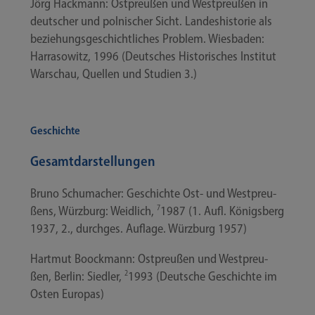
Jörg Hack­mann: Ost­preu­ßen und West­preu­ßen in
deut­scher und pol­ni­scher Sicht. Lan­des­his­to­rie als
bezie­hungs­ge­schicht­li­ches Pro­blem. Wies­ba­den:
Har­ra­so­witz, 1996 (Deut­sches His­to­ri­sches Insti­tut
War­schau, Quel­len und Stu­di­en 3.)
Geschichte
Gesamtdarstellungen
Bru­no Schu­ma­cher: Geschich­te Ost- und West­preu­
ßens, Würz­burg: Weid­lich,
7
1987 (1. Aufl. Königs­berg
1937, 2., durch­ges. Auf­la­ge. Würz­burg 1957)
Hart­mut Boock­mann: Ost­preu­ßen und West­preu­
ßen, Ber­lin: Sied­ler,
2
1993 (Deut­sche Geschich­te im
Osten Europas)