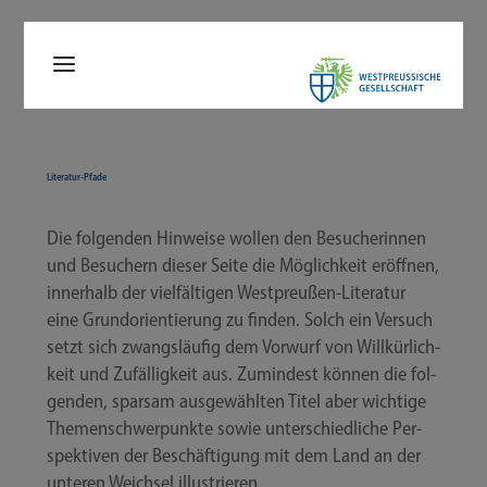
Literatur-​Pfade
Die fol­gen­den Hin­wei­se wol­len den Besu­che­rin­nen
und Besu­chern die­ser Sei­te die Mög­lich­keit eröff­nen,
inner­halb der viel­fäl­ti­gen Westpreußen-​Literatur
eine Grund­ori­en­tie­rung zu fin­den. Solch ein Ver­such
setzt sich zwangs­läu­fig dem Vor­wurf von Will­kür­lich­
keit und Zufäl­lig­keit aus. Zumin­dest kön­nen die fol­
gen­den, spar­sam aus­ge­wähl­ten Titel aber wich­ti­ge
The­men­schwer­punk­te sowie unter­schied­li­che Per­
spek­ti­ven der Beschäf­ti­gung mit dem Land an der
unte­ren Weich­sel illustrieren.