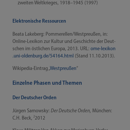
zwei­ten Welt­krie­ges, 1918–1945 (1997)
Elektronische Ressourcen
Bea­ta Lake­berg: Pommerellen/​Westpreußen, in:
Online-​Lexikon zur Kul­tur und Geschich­te der Deut­
schen im öst­li­chen Euro­pa, 2013. URL:
ome​-lexi​kon​
.uni​-olden​burg​.de/​5​4​1​6​4​.​h​tml
(Stand 11.10.2013).
Wikipedia-​Eintrag „
West­preu­ßen
“
Einzelne Phasen und Themen
Der Deutscher Orden
Jür­gen Sar­now­sky:
Der Deut­sche Orden,
Mün­chen:
C.H. Beck,
2
2012