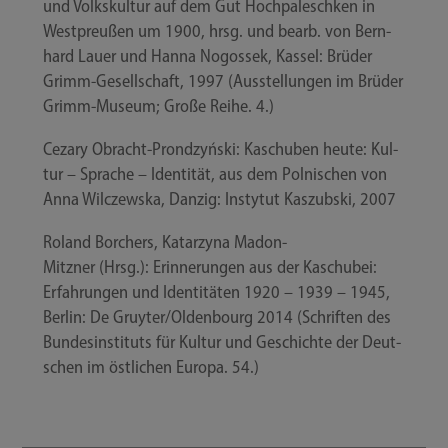
und Volks­kul­tur auf dem Gut Hoch­pa­lesch­ken in
West­preu­ßen um 1900, hrsg. und bearb. von Bern­
hard Lau­er und Han­na Nogos­sek, Kas­sel: Brü­der
Grimm-​Gesellschaft, 1997 (Aus­stel­lun­gen im Brü­der
Grimm-​Museum; Gro­ße Rei­he. 4.)
Ceza­ry Obracht-​Prondzyński: Kaschub­en heu­te: Kul­
tur – Spra­che – Iden­ti­tät, aus dem Pol­ni­schen von
Anna Wilc­zews­ka, Dan­zig: Ins­ty­tut Kas­zub­ski, 2007
Roland Bor­chers, Katar­zy­na Madon-​
Mitzner (Hrsg.): Erin­ne­run­gen aus der Kaschub­ei:
Erfah­run­gen und Iden­ti­tä­ten 1920 – 1939 – 1945,
Ber­lin: De Gruyter/​Oldenbourg 2014 (Schrif­ten des
Bun­des­in­sti­tuts für Kul­tur und Geschich­te der Deut­
schen im öst­li­chen Euro­pa. 54.)