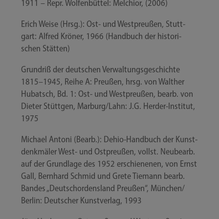
1911 – Repr. Wol­fen­büt­tel: Mel­chi­or, (2006)
Erich Wei­se (Hrsg.): Ost- und West­preu­ßen, Stutt­
gart: Alfred Krö­ner, 1966 (Hand­buch der his­to­ri­
schen Stätten)
Grund­riß der deut­schen Ver­wal­tungs­ge­schich­te
1815–1945, Rei­he A: Preu­ßen, hrsg. von Walt­her
Hub­atsch, Bd. 1: Ost- und West­preu­ßen, bearb. von
Die­ter Stütt­gen, Marburg/​Lahn: J.G. Herder-​Institut,
1975
Micha­el Anto­ni (Bearb.): Dehio-​Handbuch der Kunst­
denk­mä­ler West- und Ost­preu­ßen, vollst. Neu­be­arb.
auf der Grund­la­ge des 1952 erschie­ne­nen, von Ernst
Gall, Bern­hard Schmid und Gre­te Tie­mann bearb.
Ban­des „Deutsch­or­dens­land Preu­ßen“, München/​
Berlin: Deut­scher Kunst­ver­lag, 1993