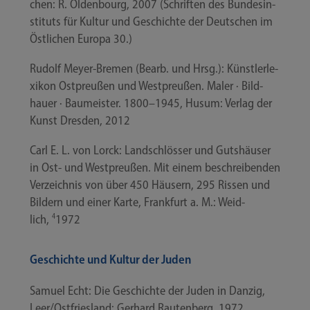
chen: R. Olden­bourg, 2007 (Schrif­ten des Bun­des­in­
sti­tuts für Kul­tur und Geschich­te der Deut­schen im
Öst­li­chen Euro­pa 30.)
Rudolf Meyer-​Bremen (Bearb. und Hrsg.): Künst­ler­le­
xi­kon Ost­preu­ßen und West­preu­ßen. Maler · Bild­
hau­er · Bau­meis­ter. 1800–1945, Husum: Ver­lag der
Kunst Dres­den, 2012
Carl E. L. von Lorck: Land­schlös­ser und Guts­häu­ser
in Ost- und West­preu­ßen. Mit einem beschrei­ben­den
Ver­zeich­nis von über 450 Häu­sern, 295 Ris­sen und
Bil­dern und einer Kar­te, Frank­furt a. M.: Weid­
lich,
4
1972
Geschichte und Kultur der Juden
Samu­el Echt: Die Geschich­te der Juden in Dan­zig,
Leer/​Ostfriesland: Ger­hard Rau­ten­berg, 1972