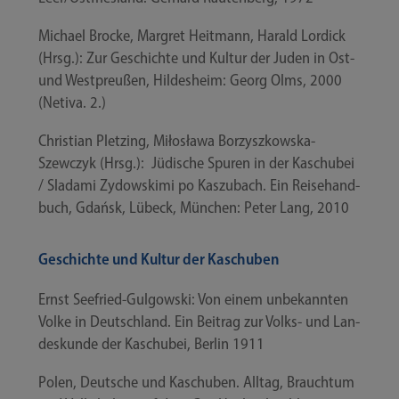
Micha­el Bro­cke, Mar­gret Heit­mann, Harald Lor­dick
(Hrsg.): Zur Geschich­te und Kul­tur der Juden in Ost-
und West­preu­ßen, Hil­des­heim: Georg Olms, 2000
(Neti­va. 2.)
Chris­ti­an Plet­zing, Miłosła­wa Borzyszkowska-​
Szewczyk (Hrsg.): Jüdi­sche Spu­ren in der Kaschub­ei
/​ Sla­da­mi Zydowski­mi po Kas­zu­bach. Ein Rei­se­hand­
buch, Gdańsk, Lübeck, Mün­chen: Peter Lang, 2010
Geschichte und Kultur der Kaschuben
Ernst Seefried-​Gulgowski: Von einem unbe­kann­ten
Vol­ke in Deutsch­land. Ein Bei­trag zur Volks- und Lan­
des­kun­de der Kaschub­ei, Ber­lin 1911
Polen, Deut­sche und Kaschub­en. All­tag, Brauch­tum