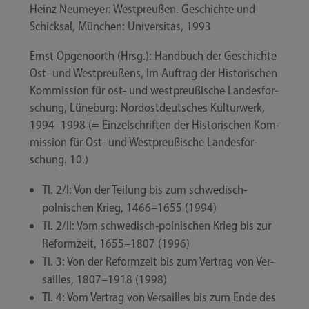
Heinz Neu­mey­er: West­preu­ßen. Geschich­te und
Schick­sal, Mün­chen: Uni­ver­si­tas, 1993
Ernst Opge­noorth (Hrsg.): Hand­buch der Geschich­te
Ost- und West­preu­ßens, Im Auf­trag der His­to­ri­schen
Kom­mis­si­on für ost- und west­preu­ßi­sche Lan­des­for­
schung, Lüne­burg: Nord­ost­deut­sches Kul­tur­werk,
1994–1998 (= Ein­zel­schrif­ten der His­to­ri­schen Kom­
mis­si­on für Ost- und West­preu­ßi­sche Lan­des­for­
schung. 10.)
Tl. 2/​I: Von der Tei­lung bis zum schwedisch-​
polnischen Krieg, 1466–1655 (1994)
Tl. 2/​II: Vom schwedisch-​polnischen Krieg bis zur
Reform­zeit, 1655–1807 (1996)
Tl. 3: Von der Reform­zeit bis zum Ver­trag von Ver­
sailles, 1807–1918 (1998)
Tl. 4: Vom Ver­trag von Ver­sailles bis zum Ende des