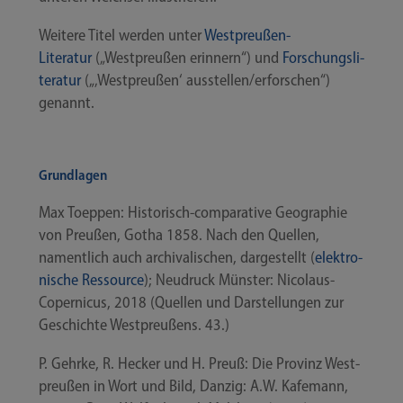
Wei­te­re Titel wer­den unter
Westpreußen-​
Literatur
(„West­preu­ßen erin­nern“) und
For­schungs­li­
te­ra­tur
(„‚West­preu­ßen‘ ausstellen/​erforschen“)
genannt.
Grundlagen
Max Toep­pen: Historisch-​comparative Geo­gra­phie
von Preu­ßen, Gotha 1858. Nach den Quel­len,
nament­lich auch archi­va­li­schen, dar­ge­stellt (
elek­tro­
ni­sche Res­sour­ce
); Neu­druck Müns­ter: Nicolaus-​
Copernicus, 2018 (Quel­len und Dar­stel­lun­gen zur
Geschich­te West­preu­ßens. 43.)
P. Gehr­ke, R. Hecker und H. Preuß: Die Pro­vinz West­
preu­ßen in Wort und Bild, Dan­zig: A.W. Kafe­mann,