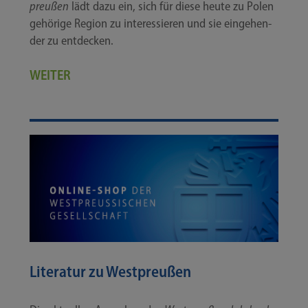
preußen
lädt dazu ein, sich für die­se heu­te zu Polen
gehö­ri­ge Regi­on zu inter­es­sie­ren und sie ein­ge­hen­
der zu entdecken.
WEITER
Literatur zu Westpreußen