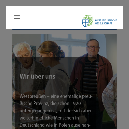
Wir über uns
West­preu­ßen – eine ehe­ma­li­ge preu­
ßi­sche Pro­vinz, die schon 1920
unter­ge­gan­gen ist, mit der sich aber
wei­ter­hin etli­che Men­schen in
Deutsch­land wie in Polen aus­ein­an­