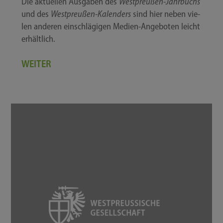
Die aktu­el­len Aus­ga­ben des
Westpreußen-​Jahrbuchs
und des
Westpreußen-​Kalenders
sind hier neben vie­
len ande­ren ein­schlä­gi­gen Medien-​Angeboten leicht
erhältlich.
WEITER