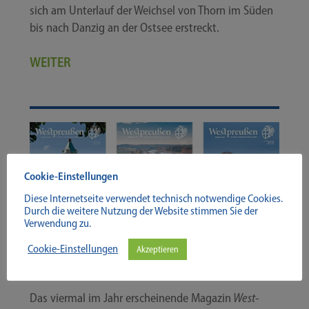
sich am Unter­lauf der Weich­sel von Thorn im Süden
bis nach Dan­zig an der Ost­see erstreckt.
WEITER
Cookie-Einstellungen
Diese Internetseite verwendet technisch notwendige Cookies.
Durch die weitere Nutzung der Website stimmen Sie der
Verwendung zu.
Cookie-Einstellungen
Akzeptieren
Magazin
Westpreußen
Das vier­mal im Jahr erschei­nen­de Maga­zin
West­