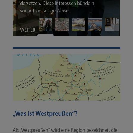
der­set­zen. Die­se Inter­es­sen bün­deln
wir auf viel­fäl­ti­ge Weise.
WEITER
„Was ist Westpreußen“?
Als „West­preu­ßen“ wird eine Regi­on bezeich­net, die