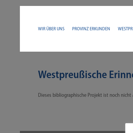
WIR ÜBER UNS
PROVINZ ERKUNDEN
WESTPR
Westpreußische Erinn
Die­ses biblio­gra­phi­sche Pro­jekt ist noch nic