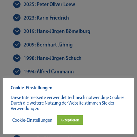
2025: Peter Oliver Loew
2023: Karin Friedrich
2019: Hans-Jürgen Bömelburg
2009: Bernhart Jähnig
1998: Hans-Jürgen Schuch
1994: Alfred Cammann
1989: Udo Arnold
Cookie-Einstellungen
Diese Internetseite verwendet technisch notwendige Cookies.
1980: Erhard Riemann
Durch die weitere Nutzung der Website stimmen Sie der
Verwendung zu.
1973: Felix Schmeidler
Cookie-Einstellungen
Akzeptieren
1972: Walter Hubatsch