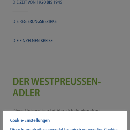
DIE ZEIT VON 1920 BIS 1945
DIE REGIE­RUNGS­BE­ZIR­KE
DIE EIN­ZEL­NEN KREISE
DER WESTPREUSSEN-​​A
DLER
Die­se Unter­sei­te wird hier als­bald eingefügt.
Cookie-Einstellungen
Diese Internetseite verwendet technisch notwendige Cookies.