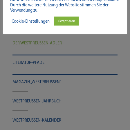
Durch die weitere Nutzung der Website stimmen Sie der
Verwendung zu.
Cookie-Einstellungen
Akzeptieren
PER­SÖN­LICH­KEI­TEN
DER WESTPREUSSEN-​​​ADLER
LITERATUR-​​​PFADE
MAGA­ZIN „WEST­PREU­SSEN“
WESTPREUSSEN-​​​JAHRBUCH
WESTPREUSSEN-​​​KALENDER