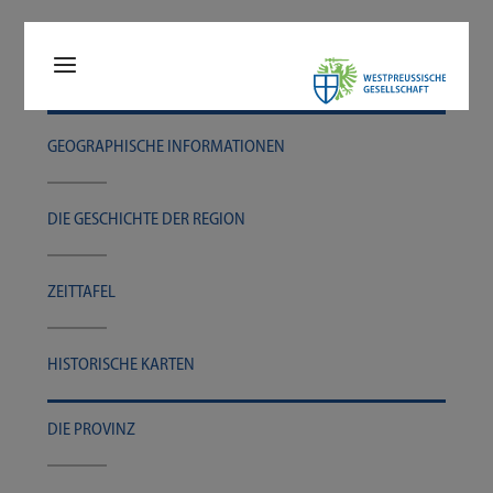
GEO­GRA­PHI­SCHE INFORMATIONEN
DIE GESCHICH­TE DER REGION
ZEIT­TA­FEL
HIS­TO­RI­SCHE KARTEN
DIE PRO­VINZ