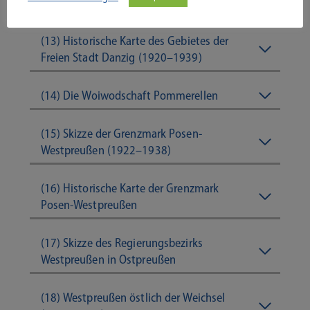
1919/1920
(13) Historische Karte des Gebietes der
Freien Stadt Danzig (1920–1939)
(14) Die Woiwodschaft Pommerellen
(15) Skizze der Grenzmark Posen-
Westpreußen (1922–1938)
(16) Historische Karte der Grenzmark
Posen-Westpreußen
(17) Skizze des Regierungsbezirks
Westpreußen in Ostpreußen
(18) Westpreußen östlich der Weichsel