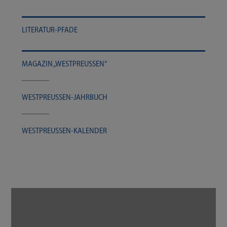
LITERATUR-​​​PFADE
MAGA­ZIN „WEST­PREU­SSEN“
WESTPREUSSEN-​​​JAHRBUCH
WESTPREUSSEN-​​​KALENDER