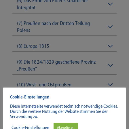
(6) Das Ende von Polens staatlicher
Integrität
(7) Preußen nach der Dritten Teilung
Polens
(8) Europa 1815
(9) Die 1824/1829 geschaffene Provinz
„Preußen“
(10) West- und Ostpreußen
Cookie-Einstellungen
(11) Die im Vertrag von Versailles
Diese Internetseite verwendet technisch notwendige Cookies.
festgelegten territorialen Veränderungen
Durch die weitere Nutzung der Website stimmen Sie der
Verwendung zu.
(12) Die „Vierteilung“ Westpreußens
Cookie-Einstellungen
Akzeptieren