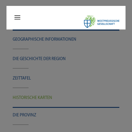
GEO­GRA­PHI­SCHE INFORMATIONEN
DIE GESCHICH­TE DER REGION
ZEIT­TA­FEL
HIS­TO­RI­SCHE KARTEN
DIE PRO­VINZ