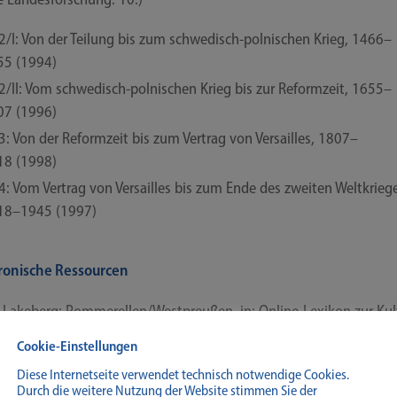
 2/​​I: Von der Tei­lung bis zum schwedisch-​​polnischen Krieg, 1466–
55 (1994)
 2/​​II: Vom schwedisch-​​polnischen Krieg bis zur Reform­zeit, 1655–
07 (1996)
 3: Von der Reform­zeit bis zum Ver­trag von Ver­sailles, 1807–
18 (1998)
 4: Vom Ver­trag von Ver­sailles bis zum Ende des zwei­ten Welt­krie­g
18–1945 (1997)
ronische Ressourcen
 Lake­berg: Pommerellen/​​Westpreußen, in: Online-​​Lexikon zur Kul­
eschich­te der Deut­schen im öst­li­chen Euro­pa, 2013. URL:
ome​-le
Cookie-Einstellungen
lden​burg​.de/​5​4​1​6​4​.​h​tml
(Stand 11.10.2013).
Diese Internetseite verwendet technisch notwendige Cookies.
Durch die weitere Nutzung der Website stimmen Sie der