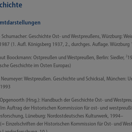
chichte
mtdarstellungen
o Schu­ma­cher: Geschich­te Ost- und West­preu­ßens, Würz­burg: Wei
1987 (1. Aufl. Königs­berg 1937, 2., durch­ges. Auf­la­ge. Würz­burg
ut Boock­mann: Ost­preu­ßen und West­preu­ßen, Ber­lin: Sied­ler,
2
1
­sche Geschich­te im Osten Europas)
Neu­mey­er: West­preu­ßen. Geschich­te und Schick­sal, Mün­chen: Un
, 1993
 Opge­noorth (Hrsg.): Hand­buch der Geschich­te Ost- und West­pre
Im Auf­trag der His­to­ri­schen Kom­mis­si­on für ost- und west­preu­ßi
s­for­schung, Lüne­burg: Nord­ost­deut­sches Kul­tur­werk, 1994–
= Ein­zel­schrif­ten der His­to­ri­schen Kom­mis­si­on für Ost- und Wes
e Lan­des­for­schung. 10.)