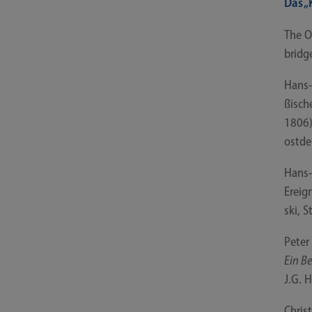
Das „
The Ot
bridg
Hans-​
ßi­sch
1806),
ost­de
Hans-​
Ereign
ski, S
Peter
Ein Be
J.G. H
Chris­