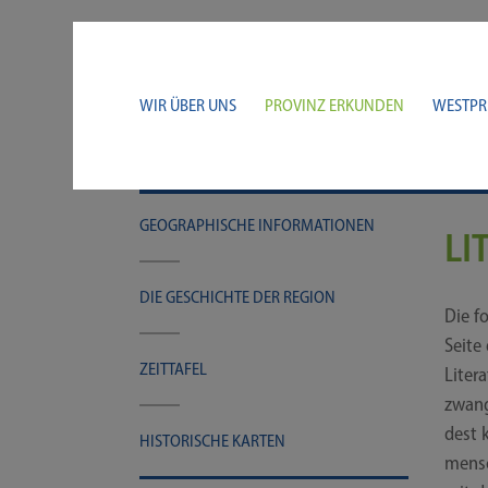
WIR ÜBER UNS
PROVINZ ERKUNDEN
WESTPR
GEO­GRA­PHI­SCHE INFORMATIONEN
LI
DIE GESCHICH­TE DER REGION
Die fo
Sei­te
ZEIT­TA­FEL
Litera
zwangs
dest k
HIS­TO­RI­SCHE KARTEN
men­sc