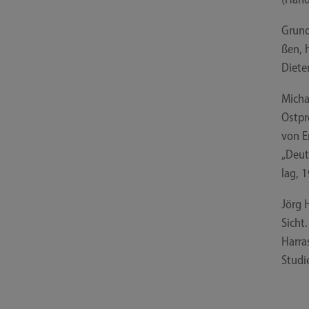
Grund­
ßen, 
Die­te
Micha
Ost­pr
von E
„Deuts
lag, 
Jörg 
Sicht.
Har­ra
Stu­di