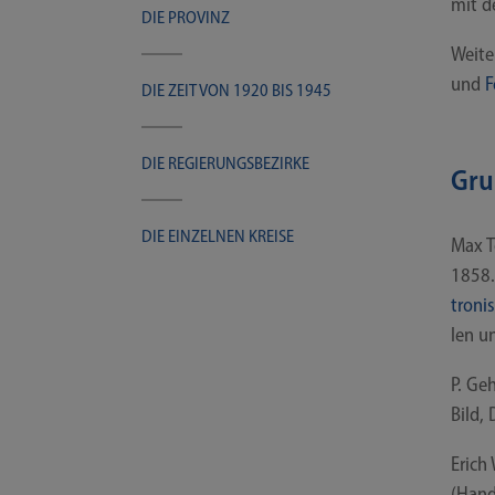
mit de
DIE PRO­VINZ
Wei­te
und
F
DIE ZEIT VON 1920 BIS 1945
DIE REGIE­RUNGS­BE­ZIR­KE
Gru
DIE EIN­ZEL­NEN KREISE
Max T
1858. 
tro­ni
len un
P. Geh
Bild, 
Erich 
(Hand­