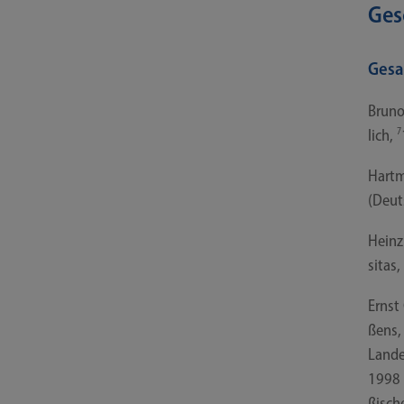
Ges
Gesa
Bru­n
lich,
7
Hart­m
(Deut
Heinz 
si­tas
Ernst
ßens, 
Lan­de
1998 (
ßi­sch