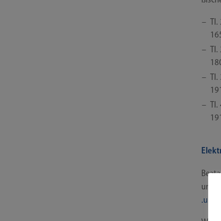
Tl.
16
Tl.
18
Tl.
19
Tl.
19
Elekt
Bea­ta
und G
.uni​-o