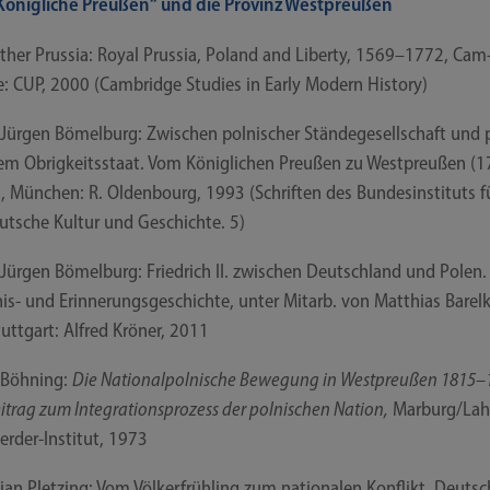
Königliche Preußen“ und die Provinz Westpreußen
her Prus­sia: Roy­al Prus­sia, Pol­and and Liber­ty, 1569–1772, Cam
e: CUP, 2000 (Cam­bridge Stu­dies in Ear­ly Modern History)
​Jürgen Bömel­burg: Zwi­schen pol­ni­scher Stän­de­ge­sell­schaft und 
em Obrig­keits­staat. Vom König­li­chen Preu­ßen zu West­preu­ßen (
 Mün­chen: R. Olden­bourg, 1993 (Schrif­ten des Bun­des­in­sti­tuts f
ut­sche Kul­tur und Geschich­te. 5)
​Jürgen Bömel­burg: Fried­rich II. zwi­schen Deutsch­land und Polen.
is- und Erin­ne­rungs­ge­schich­te, unter Mit­arb. von Mat­thi­as Barel
tutt­gart: Alfred Krö­ner, 2011
 Böh­ning:
Die Natio­nal­pol­ni­sche Bewe­gung in West­preu­ßen 1815–
i­trag zum Inte­gra­ti­ons­pro­zess der pol­ni­schen Nati­on,
Marburg/​​Lah
erder-​​Institut, 1973
ti­an Plet­zing: Vom Völ­ker­früh­ling zum natio­na­len Kon­flikt. Deut­s