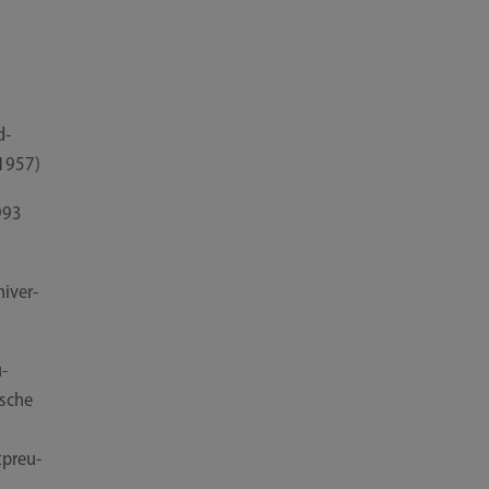
d­
 1957)
993
i­ver­
u­
­sche
t­preu­