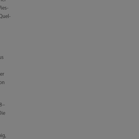
Wies­
 Quel­
us
er
von
18–
Die
ig,