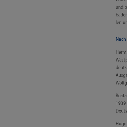
und p
ba­den
len un
Nach 
Her­m
West­
deuts
Aus­g
Wolf­g
Bea­ta
1939 
Deut­s
Hugo 