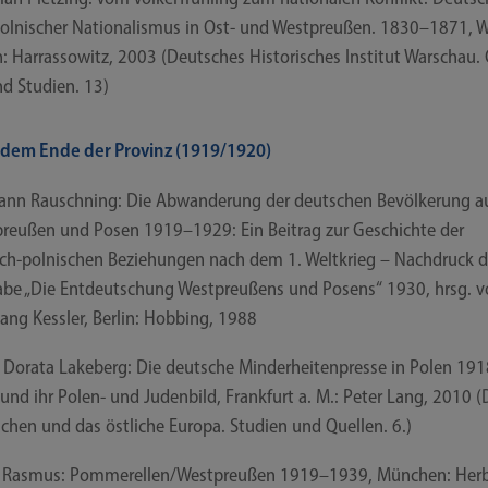
ol­ni­scher Natio­na­lis­mus in Ost- und West­preu­ßen. 1830–1871, 
: Har­ras­so­witz, 2003 (Deut­sches His­to­ri­sches Insti­tut War­schau.
d Stu­di­en. 13)
dem Ende der Provinz (1919/​​1920)
ann Rausch­ning: Die Abwan­de­rung der deut­schen Bevöl­ke­rung a
preu­ßen und Posen 1919–1929: Ein Bei­trag zur Geschich­te der
ch-​​polnischen Bezie­hun­gen nach dem 1. Welt­krieg – Nach­druck d
a­be „Die Ent­deut­schung West­preu­ßens und Posens“ 1930, hrsg. 
ang Kess­ler, Ber­lin: Hob­bing, 1988
 Dora­ta Lake­berg: Die deut­sche Min­der­hei­ten­pres­se in Polen 19
und ihr Polen- und Juden­bild, Frank­furt a. M.: Peter Lang, 2010 (
chen und das öst­li­che Euro­pa. Stu­di­en und Quel­len. 6.)
Ras­mus: Pommerellen/​​Westpreußen 1919–1939, Mün­chen: Herb