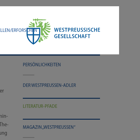
LLEN/​ERFORSCHEN
PER­SÖN­LICH­KEI­TEN
DER WESTPREUSSEN-​​​ADLER
er
LITERATUR-​​​PFADE
min­
 The­
MAGA­ZIN „WEST­PREU­SSEN“
gung