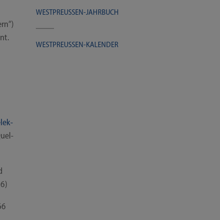
WESTPREUSSEN-​​​JAHRBUCH
ern“)
nnt.
WESTPREUSSEN-​​​KALENDER
lek­
Quel­
d
06)
66