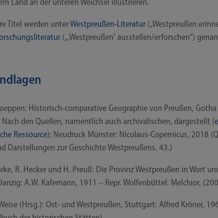
m Land an der unte­ren Weich­sel illustrieren.
­re Titel wer­den unter
Westpreußen-​​Literatur
(„West­preu­ßen erin­n
or­schungs­li­te­ra­tur
(„‚West­preu­ßen‘ ausstellen/​​erforschen“) gena
ndlagen
oep­pen: Historisch-​​comparative Geo­gra­phie von Preu­ßen, Gotha
Nach den Quel­len, nament­lich auch archi­va­li­schen, dar­ge­stellt (
e
­sche Res­sour­ce
); Neu­druck Müns­ter: Nicolaus-​​Copernicus, 2018 (
d Dar­stel­lun­gen zur Geschich­te West­preu­ßens. 43.)
r­ke, R. Hecker und H. Preuß: Die Pro­vinz West­preu­ßen in Wort un
Dan­zig: A.W. Kafe­mann, 1911 – Repr. Wol­fen­büt­tel: Mel­chi­or, (20
Wei­se (Hrsg.): Ost- und West­preu­ßen, Stutt­gart: Alfred Krö­ner, 19
buch der his­to­ri­schen Stätten)