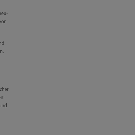
reu­
 von
und
en,
scher
en:
 und