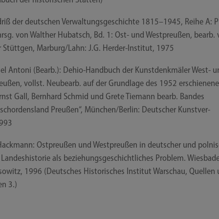
riß der deut­schen Ver­wal­tungs­ge­schich­te 1815–1945, Rei­he A: P
hrsg. von Walt­her Hub­atsch, Bd. 1: Ost- und West­preu­ßen, bearb.
r Stütt­gen, Marburg/​​Lahn: J.G. Herder-​​Institut, 1975
­el Anto­ni (Bearb.): Dehio-​​Handbuch der Kunst­denk­mä­ler West- 
eu­ßen, vollst. Neu­be­arb. auf der Grund­la­ge des 1952 erschie­ne­n
rnst Gall, Bern­hard Schmid und Gre­te Tie­mann bearb. Ban­des
ch­or­dens­land Preu­ßen“, München/​​Berlin: Deut­scher Kunst­ver­
1993
Hack­mann: Ost­preu­ßen und West­preu­ßen in deut­scher und pol­ni­
 Lan­des­his­to­rie als bezie­hungs­ge­schicht­li­ches Pro­blem. Wies­ba­d
­so­witz, 1996 (Deut­sches His­to­ri­sches Insti­tut War­schau, Quel­len
­en 3.)