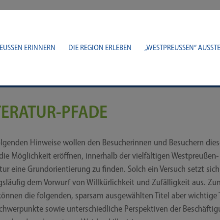
EUSSEN ERINNERN
DIE REGION ERLEBEN
„WESTPREUSSEN“ AUSSTE
TERATUR-​​PFADE
l­gen­den Hin­wei­se wol­len den Besu­che­rin­nen und Besu­chern die­s
 die Mög­lich­keit eröff­nen, inner­halb der viel­fäl­ti­gen Westpreußen-​​
tur eine Grund­ori­en­tie­rung zu fin­den. Solch ein Ver­such setzt sich
­läu­fig dem Vor­wurf von Will­kür­lich­keit und Zufäl­lig­keit aus. Zu
ön­nen die fol­gen­den, spar­sam aus­ge­wähl­ten Titel aber wich­ti­ge
hwer­punk­te sowie unter­schied­li­che Per­spek­ti­ven der Beschäf­ti­