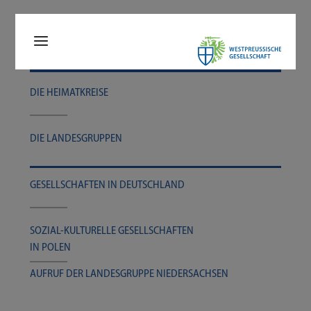
DIE HEI­MAT­KREI­SE
DIE LAN­DES­GRUP­PEN
GESELL­SCHAF­TEN IN DEUTSCHLAND
SOZIAL-​​KULTURELLE GESELL­SCHAF­TEN
IN POLEN
AUF­RUF DER LAN­DES­GRUP­PE NIEDERSACHSEN