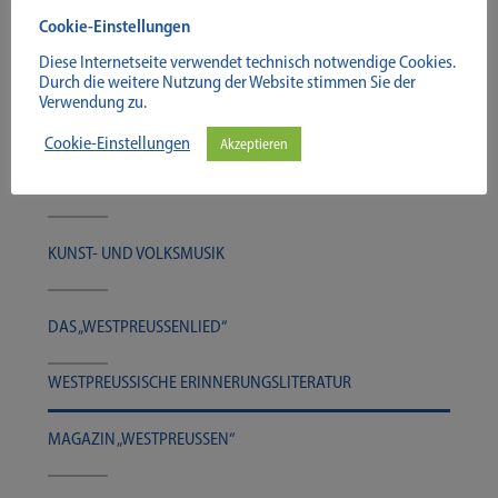
Cookie-Einstellungen
PER­SÖN­LICH­KEI­TEN DES REGIO­NA­LEN
Diese Internetseite verwendet technisch notwendige Cookies.
SCHRIFT­TUMS
Durch die weitere Nutzung der Website stimmen Sie der
Verwendung zu.
Cookie-Einstellungen
Akzeptieren
ZEUG­NIS­SE AUS DER BIL­DEN­DEN KUNST
UND DEM KUNSTGEWERBE
KUNST- UND VOLKSMUSIK
DAS „WEST­PREU­SSEN­LIED“
WEST­PREU­SSI­SCHE ERINNERUNGSLITERATUR
MAGA­ZIN „WEST­PREU­SSEN“