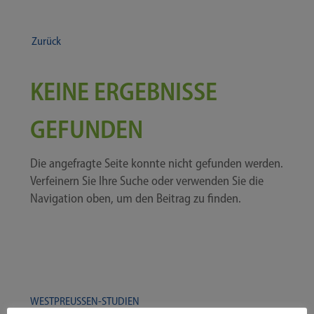
Zurück
KEINE ERGEBNISSE
GEFUNDEN
Die ange­frag­te Sei­te konn­te nicht gefun­den wer­den.
Ver­fei­nern Sie Ihre Suche oder ver­wen­den Sie die
Navi­ga­ti­on oben, um den Bei­trag zu finden.
WESTPREUSSEN-​​​STUDIEN