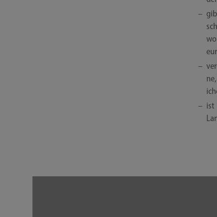
gib
sch
wor
eur
ver
ne,
i­c
ist
Lan