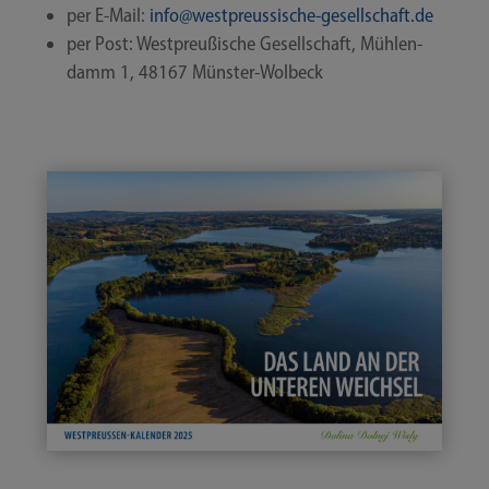
per E‑Mail:
info@​westpreussische-​gesellschaft.​de
per Post: West­preu­ßi­sche Gesell­schaft, Müh­len­
damm 1, 48167 Münster-Wolbeck