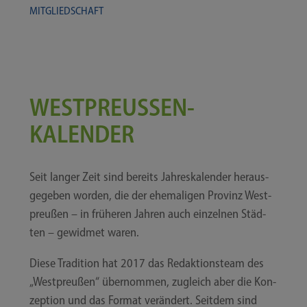
MIT­GLIED­SCHAFT
WESTPREUSSEN-​​K
ALENDER
Seit lan­ger Zeit sind bereits Jah­res­ka­len­der her­aus­
ge­ge­ben wor­den, die der ehe­ma­li­gen Pro­vinz West­
preu­ßen – in frü­he­ren Jah­ren auch ein­zel­nen Städ­
ten – gewid­met waren.
Die­se Tra­di­ti­on hat 2017 das Redak­ti­ons­team des
„West­preu­ßen“ über­nom­men, zugleich aber die Kon­
zep­ti­on und das For­mat ver­än­dert. Seit­dem sind