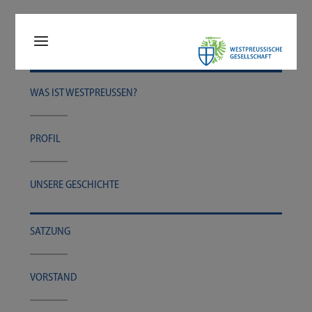
WAS IST WESTPREUSSEN?
PRO­FIL
UNSE­RE GESCHICHTE
SAT­ZUNG
VOR­STAND