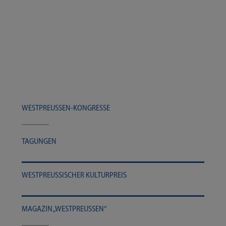
WESTPREUSSEN-​​KONGRESSE
TAGUN­GEN
WEST­PREU­SSI­SCHER KULTURPREIS
MAGA­ZIN „WEST­PREU­SSEN“