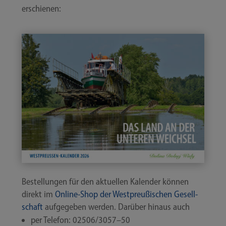
erschienen:
Bestel­lun­gen für den aktu­el­len Kalen­der kön­nen
direkt im
Online-​Shop der West­preu­ßi­schen Gesell­
schaft
auf­ge­ge­ben wer­den. Dar­über hin­aus auch
per Tele­fon: 02506/3057–50