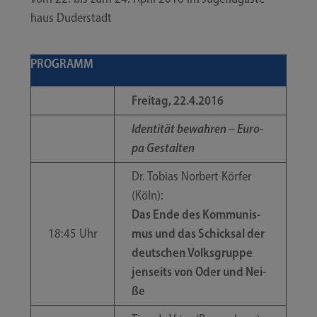
haus Duderstadt
PROGRAMM
Frei­tag, 22.4.2016
Iden­ti­tät bewah­ren – Euro­
pa Gestalten
Dr. Tobi­as Nor­bert Kör­fer
(Köln):
Das Ende des Kom­mu­nis­
18:45 Uhr
mus und das Schick­sal der
deut­schen Volks­grup­pe
jen­seits von Oder und Nei­
ße