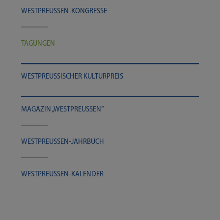
WESTPREUSSEN-​​KONGRESSE
TAGUN­GEN
WEST­PREU­SSI­SCHER KULTURPREIS
MAGA­ZIN „WEST­PREU­SSEN“
WESTPREUSSEN-​​​JAHRBUCH
WESTPREUSSEN-​​​KALENDER