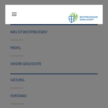
WAS IST WESTPREUSSEN?
PRO­FIL
UNSE­RE GESCHICHTE
SAT­ZUNG
VOR­STAND