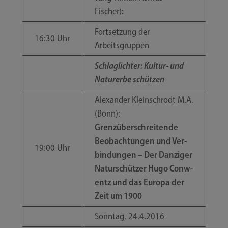
Fischer):
Fort­set­zung der
16:30 Uhr
Arbeitsgruppen
Schlag­lich­ter: Kultur- und
Natur­er­be schützen
Alex­an­der Klein­schrodt M.A.
(Bonn):
Grenz­über­schrei­ten­de
Beob­ach­tun­gen und Ver­
19:00 Uhr
bin­dun­gen – Der Dan­zi­ger
Natur­schüt­zer Hugo Con­w­
entz und das Euro­pa der
Zeit um 1900
Sonn­tag, 24.4.2016