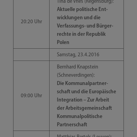
Tina de Vries (Regens­burg):
Aktu­el­le poli­ti­sche Ent­
wick­lun­gen und die
20:20 Uhr
Verfassungs- und Bür­ger­
rech­te in der Repu­blik
Polen
Sams­tag, 23.4.2016
Bern­hard Knapstein
(Schnever­din­gen):
Die Kom­mu­nal­part­ner­
schaft und die Euro­päi­sche
09:00 Uhr
Inte­gra­ti­on – Zur Arbeit
der Arbeits­ge­mein­schaft
Kom­mu­nal­po­li­ti­sche
Partnerschaft
Mat­thi­as Ber­tels (Leu­ven):