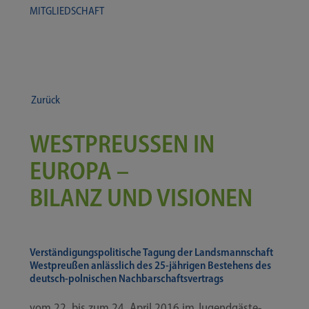
MIT­GLIED­SCHAFT
Zurück
WESTPREUSSEN IN E
UROPA –
BILANZ UND VISIONEN
Verständigungspolitische Tagung der Landsmannschaft
Westpreußen anlässlich des 25-​​jährigen Bestehens des
deutsch-​​polnischen Nachbarschaftsvertrags
vom 22. bis zum 24. April 2016 im Jugend­gäs­te­