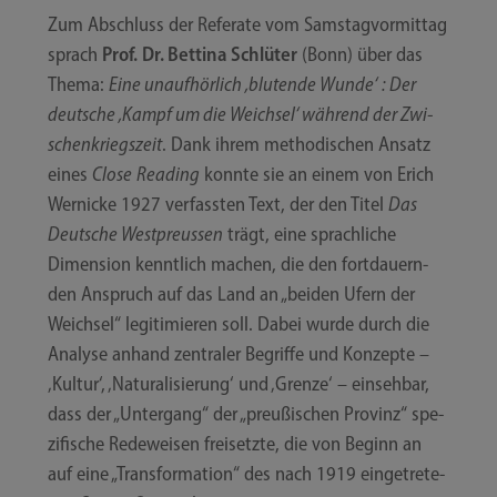
Zum Abschluss der Refe­ra­te vom Sams­tag­vor­mit­tag
sprach
Prof. Dr. Bet­ti­na Schlü­ter
(Bonn) über das
The­ma:
Eine unauf­hör­lich ‚blu­ten­de Wun­de‘ : Der
deut­sche ‚Kampf um die Weich­sel‘ wäh­rend der Zwi­
schen­kriegs­zeit
. Dank ihrem metho­di­schen Ansatz
eines
Clo­se Rea­ding
konn­te sie an einem von Erich
Wer­ni­cke 1927 ver­fass­ten Text, der den Titel
Das
Deut­sche West­preus­sen
trägt, eine sprach­li­che
Dimen­si­on kennt­lich machen, die den fort­dau­ern­
den Anspruch auf das Land an „bei­den Ufern der
Weich­sel“ legi­ti­mie­ren soll. Dabei wur­de durch die
Ana­ly­se anhand zen­tra­ler Begrif­fe und Kon­zep­te –
‚Kul­tur‘, ‚Natu­ra­li­sie­rung‘ und ‚Gren­ze‘ – ein­seh­bar,
dass der „Unter­gang“ der „preu­ßi­schen Pro­vinz“ spe­
zi­fi­sche Rede­wei­sen frei­setz­te, die von Beginn an
auf eine „Trans­for­ma­ti­on“ des nach 1919 ein­ge­tre­te­