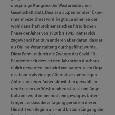
dies­jäh­ri­ge Kon­gress der West­preu­ßi­schen
Gesell­schaft statt. Dass er als „span­nen­des“ Expe­
ri­ment bezeich­net wird, liegt zum einen an der
wohl dau­er­haft pro­ble­ma­ti­schen his­to­ri­schen
Pha­se der Jah­re von 1920 bis 1945, der er sich
zuge­wandt hat; zum ande­ren aber dar­an, dass er
als Online-​​Veranstaltung durch­ge­führt wur­de.
Die­se Form ist durch die Zwän­ge der Covid-​​19-​​
Pandemie seit dem letz­ten Jahr schon durch­aus
üblich gewor­den und wird von nahe­zu allen Orga­
ni­sa­tio­nen als ein­zi­ge Alter­na­ti­ve zum völ­li­gen
Abbre­chen ihrer Außen­ak­ti­vi­tä­ten gewählt. In
den Krei­sen der West­preu­ßen ist solch ein Ange­
bot aber wohl immer noch ein gewag­tes Unter­
fan­gen, so dass die­se Tagung gera­de in die­ser
Hin­sicht von Beginn an – und bis zum Ein­gang der