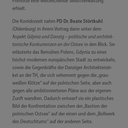
Pomor­ze eine weit­rei­chen­de Selbst­ver­wal­tung
erhielt.
Die Kor­ri­dor­zeit nahm
PD Dr. Bea­te Stört­kuhl
(Olden­burg) in ihrem Vor­trag dann unter dem
Aspekt
Gdy­nia und Dan­zig – poli­ti­sche und archi­tek­
to­ni­sche Kon­kur­ren­zen an der Ost­see
in den Blick. Sie
erläu­ter­te das Bemü­hen Polens, Gdy­nia zu einer
höchst moder­nen euro­päi­schen Stadt zu ent­wi­ckeln,
sowie die Gegen­kräf­te der Dan­zi­ger Archi­tek­ten­zir­
kel an der TH, die sich vehe­ment gegen die „grau-​​
weißen Klöt­ze“ auf der pol­ni­schen Sei­te, aber auch
gegen alle ambi­tio­nier­te­ren Plä­ne aus der eige­nen
Zunft wand­ten. Dadurch ent­warf sie ein plas­ti­sches
Bild der Kon­fron­ta­ti­on zwi­schen der „Bas­ti­on der
pol­ni­schen Ost­see“ auf der einen und dem „Boll­werk
des Deutsch­tums“ auf der ande­ren Seite.