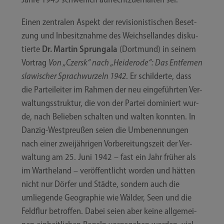
Einen zen­tra­len Aspekt der revi­sio­nis­ti­schen Beset­
zung und Inbe­sitz­nah­me des Weich­sel­lan­des dis­ku­
tier­te
Dr. Mar­tin Sprunga­la
(Dort­mund) in sei­nem
Vor­trag
Von „Czersk“ nach „Hei­de­ro­de“: Das Ent­fer­nen
sla­wi­scher Sprach­wur­zeln 1942
. Er schil­der­te, dass
die Par­tei­lei­ter im Rah­men der neu ein­ge­führ­ten Ver­
wal­tungs­struk­tur, die von der Par­tei domi­niert wur­
de, nach Belie­ben schal­ten und wal­ten konn­ten. In
Danzig-​​Westpreußen sei­en die Umbe­nen­nun­gen
nach einer zwei­jäh­ri­gen Vor­be­rei­tungs­zeit der Ver­
wal­tung am 25. Juni 1942 – fast ein Jahr frü­her als
im Wart­hel­and – ver­öf­fent­licht wor­den und hät­ten
nicht nur Dör­fer und Städ­te, son­dern auch die
umlie­gen­de Geo­gra­phie wie Wäl­der, Seen und die
Feld­flur betrof­fen. Dabei sei­en aber kei­ne all­ge­mei­