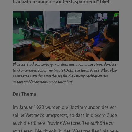
Eva­lua­ti­ons­bö­gen – äußerst „span­nend“ blieb.
Blick ins Stu­dio in Leip­zig, von dem aus auch unse­re (von den letz­
ten Kon­gres­sen schon ver­trau­te) Dol­met­sche­rin
Anna Władyka-​​
Leittretter
wie­der zuver­läs­sig für die Zwei­spra­chig­keit der
gesam­ten Ver­an­stal­tung gesorgt hat.
Das The­ma
Im Janu­ar 1920 wur­den die Bestim­mun­gen des Ver­
sailler Ver­tra­ges umge­setzt, so dass in die­sem Zuge
auch die frü­he­re Pro­vinz West­preu­ßen auf­hör­te zu
exis­tie­ren. Gleich­wohl bil­det „West­preu­ßen“ bis heu­