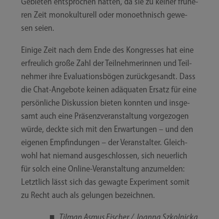
Gebie­ten ent­spro­chen hät­ten, da sie zu kei­ner frü­he­
ren Zeit mono­kul­tu­rell oder mono­eth­nisch gewe­
sen seien.
Eini­ge Zeit nach dem Ende des Kon­gres­ses hat eine
erfreu­lich gro­ße Zahl der Teil­neh­me­rin­nen und Teil­
neh­mer ihre Eva­lua­ti­ons­bö­gen zurück­ge­sandt. Dass
die Chat-​​Angebote kei­nen adäqua­ten Ersatz für eine
per­sön­li­che Dis­kus­si­on bie­ten konn­ten und ins­ge­
samt auch eine Prä­senz­ver­an­stal­tung vor­ge­zo­gen
wür­de, deck­te sich mit den Erwar­tun­gen – und den
eige­nen Emp­fin­dun­gen – der Ver­an­stal­ter. Gleich­
wohl hat nie­mand aus­ge­schlos­sen, sich neu­er­lich
für solch eine Online-​​Veranstaltung anzu­mel­den:
Letzt­lich lässt sich das gewag­te Expe­ri­ment somit
zu Recht auch als gelun­gen bezeichnen.
■
Til­man Asmus Fischer /​​ Joan­na Szkolnicka