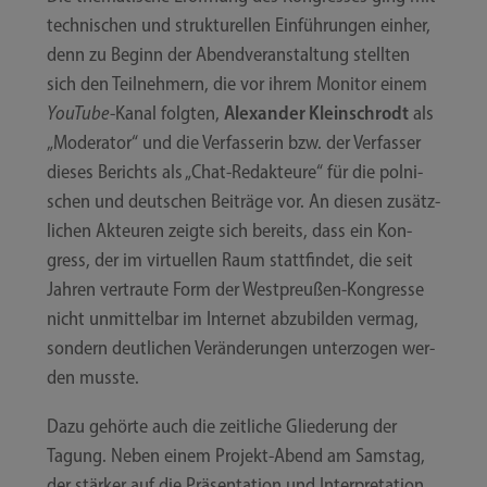
tech­ni­schen und struk­tu­rel­len Ein­füh­run­gen ein­her,
denn zu Beginn der Abend­ver­an­stal­tung stell­ten
sich den Teil­neh­mern, die vor ihrem Moni­tor einem
You­Tube
-Kanal folg­ten,
Alex­an­der Klein­schrodt
als
„Mode­ra­tor“ und die Ver­fas­se­rin bzw. der Ver­fas­ser
die­ses Berichts als „Chat-​​Redakteure“ für die pol­ni­
schen und deut­schen Bei­trä­ge vor. An die­sen zusätz­
li­chen Akteu­ren zeig­te sich bereits, dass ein Kon­
gress, der im vir­tu­el­len Raum statt­fin­det, die seit
Jah­ren ver­trau­te Form der Westpreußen-​​Kongresse
nicht unmit­tel­bar im Inter­net abzu­bil­den ver­mag,
son­dern deut­li­chen Ver­än­de­run­gen unter­zo­gen wer­
den musste.
Dazu gehör­te auch die zeit­li­che Glie­de­rung der
Tagung. Neben einem Projekt-​​Abend am Sams­tag,
der stär­ker auf die Prä­sen­ta­ti­on und Inter­pre­ta­ti­on