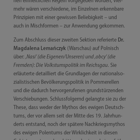
nen ein­heit­li­chen Regeln vor­ge­ge­ben wor­den, viel­
mehr wären ver­schie­de­ne, im Ein­zel­nen erkenn­ba­re
Prin­zi­pi­en mit einer gewis­sen Belie­big­keit – und
auch in Misch­for­men – zur Anwen­dung gekommen.
Zum Abschluss die­ser zwei­ten Sek­ti­on refe­rier­te
Dr.
Mag­da­le­na Lemańc­zyk
(War­schau) auf Pol­nisch
über:
‚Nasi‘ (die Eigenen/​​Unseren) und ‚obcy‘ (die
Frem­den): Die Volks­tums­po­li­tik im Reichs­gau
. Sie
erläu­ter­te detail­liert die Grund­la­gen der natio­nal­so­
zia­lis­ti­schen Bevöl­ke­rungs­po­li­tik in Pom­me­rel­len
und die dadurch her­vor­ge­ru­fe­nen grund­stür­zen­den
Ver­schie­bun­gen. Schluss­fol­gernd gelang­te sie zu der
The­se, dass weder der Mythos des ewi­gen Deutsch­
tums, der vor allem seit der Mit­te des 19. Jahr­hun­
derts ent­stand, noch der spä­te­re Nachkriegs­mythos
des ewi­gen Polen­tums der Wirk­lich­keit in die­sen