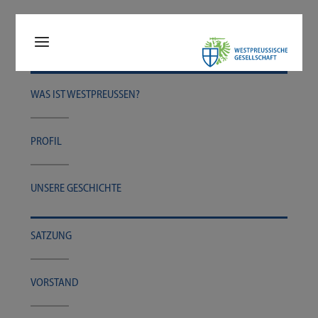
WAS IST WESTPREUSSEN?
PRO­FIL
UNSE­RE GESCHICHTE
SAT­ZUNG
VOR­STAND