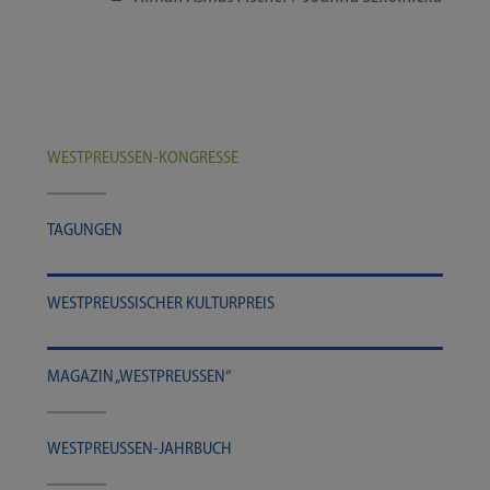
WESTPREUSSEN-​​KONGRESSE
TAGUN­GEN
WEST­PREU­SSI­SCHER KULTURPREIS
MAGA­ZIN „WEST­PREU­SSEN“
WESTPREUSSEN-​​​JAHRBUCH