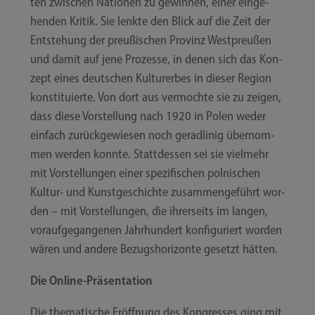
ten zwi­schen Natio­nen zu gewin­nen, einer ein­ge­
hen­den Kri­tik. Sie lenk­te den Blick auf die Zeit der
Ent­ste­hung der preu­ßi­schen Pro­vinz West­preu­ßen
und damit auf jene Pro­zes­se, in denen sich das Kon­
zept eines deut­schen Kul­tur­er­bes in die­ser Regi­on
kon­sti­tu­ier­te. Von dort aus ver­moch­te sie zu zei­gen,
dass die­se Vor­stel­lung nach 1920 in Polen weder
ein­fach zurück­ge­wie­sen noch gerad­li­nig über­nom­
men wer­den konn­te. Statt­des­sen sei sie viel­mehr
mit Vor­stel­lun­gen einer spe­zi­fi­schen pol­ni­schen
Kultur- und Kunst­ge­schich­te zusam­men­ge­führt wor­
den – mit Vor­stel­lun­gen, die ihrer­seits im lan­gen,
vor­auf­ge­gan­ge­nen Jahr­hun­dert kon­fi­gu­riert wor­den
wären und ande­re Bezugs­ho­ri­zon­te gesetzt hätten.
Die Online-​​Präsentation
Die the­ma­ti­sche Eröff­nung des Kon­gres­ses ging mit