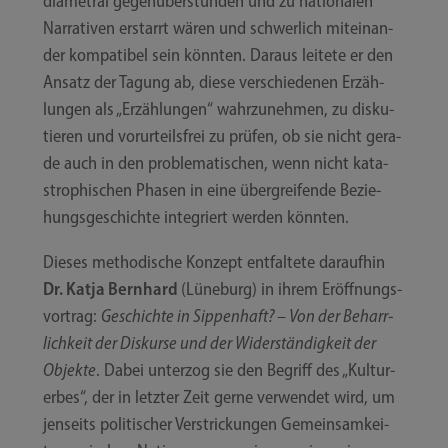
dia­me­tral gegen­über­stün­den und zu natio­na­len
Nar­ra­ti­ven erstarrt wären und schwer­lich mit­ein­an­
der kom­pa­ti­bel sein könn­ten. Dar­aus lei­te­te er den
Ansatz der Tagung ab, die­se ver­schie­de­nen Erzäh­
lun­gen als „Erzäh­lun­gen“ wahr­zu­neh­men, zu dis­ku­
tie­ren und vor­ur­teils­frei zu prü­fen, ob sie nicht gera­
de auch in den pro­ble­ma­ti­schen, wenn nicht kata­
stro­phi­schen Pha­sen in eine über­grei­fen­de Bezie­
hungs­ge­schich­te inte­griert wer­den könnten.
Die­ses metho­di­sche Kon­zept ent­fal­te­te dar­auf­hin
Dr. Kat­ja Bern­hard
(Lüne­burg) in ihrem Eröff­nungs­
vor­trag:
Geschich­te in Sip­pen­haft? – Von der Beharr­
lich­keit der Dis­kur­se und der Wider­stän­dig­keit der
Objek­te
. Dabei unter­zog sie den Begriff des „Kul­tur­
er­bes“, der in letz­ter Zeit ger­ne ver­wen­det wird, um
jen­seits poli­ti­scher Ver­stri­ckun­gen Gemein­sam­kei­