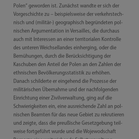
Polen“ gewor­den ist. Zunächst wand­te er sich der
Vor­ge­schich­te zu – bei­spiels­wei­se der ver­kehrs­tech­
nisch und (militär-) geo­gra­phisch begrün­de­ten pol­
ni­schen Argu­men­ta­ti­on in Ver­sailles, die durch­aus
auch mit Inter­es­sen an einer ter­ri­to­ria­len Kon­trol­le
des unte­ren Weich­sel­lan­des ein­her­ging, oder die
Bemü­hun­gen, durch die Berück­sich­ti­gung der
Kaschub­en den Anteil der Polen an den Zah­len der
eth­ni­schen Bevöl­ke­rungs­sta­tis­tik zu erhö­hen.
Danach schil­der­te er ein­ge­hend die Pro­zes­se der
mili­tä­ri­schen Über­nah­me und der nach­fol­gen­den
Ein­rich­tung einer Zivil­ver­wal­tung, ging auf die
Schwie­rig­kei­ten ein, eine aus­rei­chen­de Zahl an pol­
ni­schen Beam­ten für das neue Gebiet zu rekru­tie­ren
und zeig­te, dass die preu­ßi­sche Gesetz­ge­bung teil­
wei­se fort­ge­führt wur­de und die Woje­wod­schaft