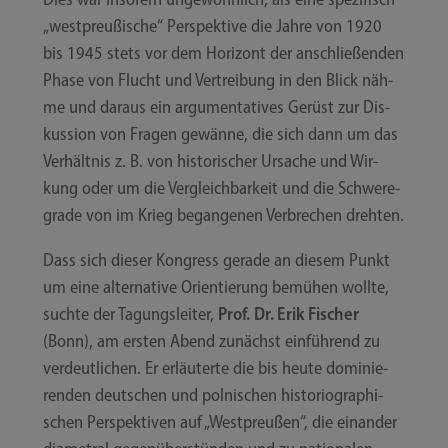
„west­preu­ßi­sche“ Per­spek­ti­ve die Jah­re von 1920
bis 1945 stets vor dem Hori­zont der anschlie­ßen­den
Pha­se von Flucht und Ver­trei­bung in den Blick näh­
me und dar­aus ein argu­men­ta­ti­ves Gerüst zur Dis­
kus­si­on von Fra­gen gewän­ne, die sich dann um das
Ver­hält­nis z. B. von his­to­ri­scher Ursa­che und Wir­
kung oder um die Ver­gleich­bar­keit und die Schwe­re­
gra­de von im Krieg began­ge­nen Ver­bre­chen drehten.
Dass sich die­ser Kon­gress gera­de an die­sem Punkt
um eine alter­na­ti­ve Ori­en­tie­rung bemü­hen woll­te,
such­te der Tagungs­lei­ter,
Prof. Dr. Erik Fischer
(Bonn), am ers­ten Abend zunächst ein­füh­rend zu
ver­deut­li­chen. Er erläu­ter­te die bis heu­te domi­nie­
ren­den deut­schen und pol­ni­schen his­to­rio­gra­phi­
schen Per­spek­ti­ven auf „West­preu­ßen“, die ein­an­der