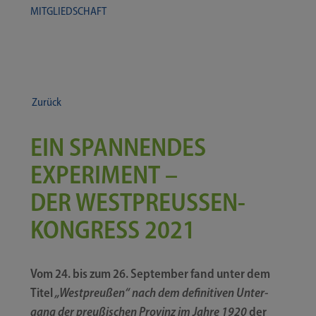
MIT­GLIED­SCHAFT
Zurück
EIN SPANNENDES
EXPERIMENT –
DER WESTPREUSSEN-​​K
ONGRESS 2021
Vom 24. bis zum 26. Sep­tem­ber fand unter dem
Titel
„West­preu­ßen“ nach dem defi­ni­ti­ven Unter­
gang der preu­ßi­schen Pro­vinz im Jah­re 1920
der