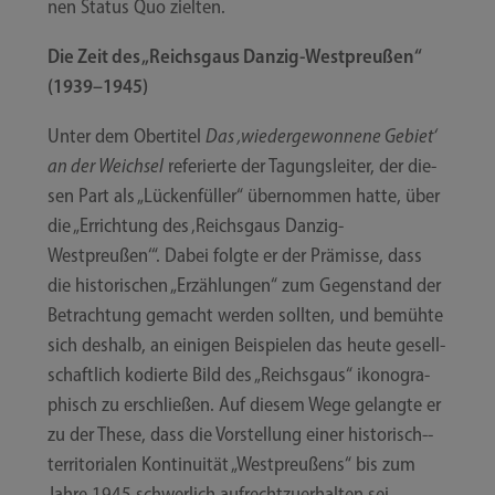
nen Sta­tus Quo zielten.
Die Zeit des „Reichs­gaus Danzig-​​Westpreußen“
(1939–1945)
Unter dem Ober­ti­tel
Das ‚wie­der­ge­won­ne­ne Gebiet‘
an der Weich­sel
refe­rier­te der Tagungs­lei­ter, der die­
sen Part als „Lücken­fül­ler“ über­nom­men hat­te, über
die „Errich­tung des ‚Reichs­gaus Danzig-​​
Westpreußen‘“. Dabei folg­te er der Prä­mis­se, dass
die his­to­ri­schen „Erzäh­lun­gen“ zum Gegen­stand der
Betrach­tung gemacht wer­den soll­ten, und bemüh­te
sich des­halb, an eini­gen Bei­spie­len das heu­te gesell­
schaft­lich kodier­te Bild des „Reichs­gaus“ iko­no­gra­
phisch zu erschlie­ßen. Auf die­sem Wege gelang­te er
zu der The­se, dass die Vor­stel­lung einer historisch-​​­
territorialen Kon­ti­nui­tät „West­preu­ßens“ bis zum
Jah­re 1945 schwer­lich auf­recht­zu­er­hal­ten sei.