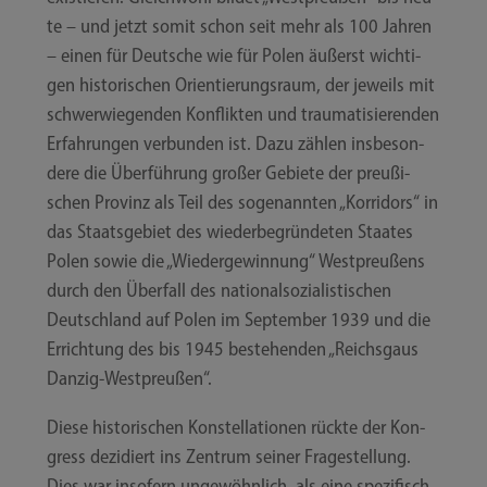
te – und jetzt somit schon seit mehr als 100 Jah­ren
– einen für Deut­sche wie für Polen äußerst wich­ti­
gen his­to­ri­schen Ori­en­tie­rungs­raum, der jeweils mit
schwer­wie­gen­den Kon­flik­ten und trau­ma­ti­sie­ren­den
Erfah­run­gen ver­bun­den ist. Dazu zäh­len ins­be­son­
de­re die Über­füh­rung gro­ßer Gebie­te der preu­ßi­
schen Pro­vinz als Teil des soge­nann­ten „Kor­ri­dors“ in
das Staats­ge­biet des wie­der­be­grün­de­ten Staa­tes
Polen sowie die „Wie­der­ge­win­nung“ West­preu­ßens
durch den Über­fall des natio­nal­so­zia­lis­ti­schen
Deutsch­land auf Polen im Sep­tem­ber 1939 und die
Errich­tung des bis 1945 bestehen­den „Reichs­gaus
Danzig-Westpreußen“.
Die­se his­to­ri­schen Kon­stel­la­tio­nen rück­te der Kon­
gress dezi­diert ins Zen­trum sei­ner Fra­ge­stel­lung.
Dies war inso­fern unge­wöhn­lich, als eine spe­zi­fisch