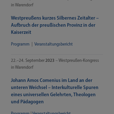
in Warendorf
Westpreußens kurzes Silbernes Zeitalter –
Aufbruch der preußischen Provinz in der
Kaiserzeit
Pro­gramm
|
Ver­an­stal­tungs­be­richt
22.–24. Sep­tem­ber
2023
– Westpreußen-​​Kongress
in Warendorf
Johann Amos Comenius im Land an der
unteren Weichsel – Interkulturelle Spuren
eines universellen Gelehrten, Theologen
und Pädagogen
Pro­gramm
|
Ver­an­stal­tungs­be­richt