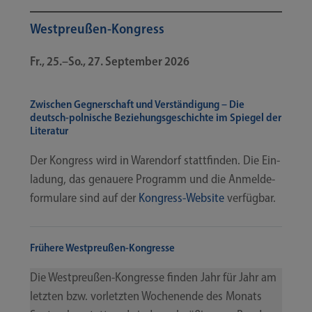
Westpreußen-​​Kongress
Fr., 25.–So., 27. Sep­tem­ber 2026
Zwischen Gegnerschaft und Verständigung – Die
deutsch-​​polnische Beziehungsgeschichte im Spiegel der
Literatur
Der Kon­gress wird in Waren­dorf statt­fin­den. Die Ein­
la­dung, das genaue­re Pro­gramm und die Anmel­de­
for­mu­la­re sind auf der
Kongress-​​Website
verfügbar.
Frühere Westpreußen-​​Kongresse
Die Westpreußen-​​Kongresse fin­den Jahr für Jahr am
letz­ten bzw. vor­letz­ten Wochen­en­de des Monats