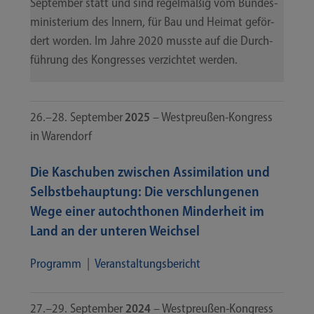
Sep­tem­ber statt und sind regel­mä­ßig vom Bun­des­
mi­nis­te­ri­um des Innern, für Bau und Hei­mat geför­
dert wor­den. Im Jah­re 2020 muss­te auf die Durch­
füh­rung des Kon­gres­ses ver­zich­tet werden.
26.–28. Sep­tem­ber
2025
– Westpreußen-​​Kongress
in Warendorf
Die Kaschuben zwischen Assimilation und
Selbstbehauptung: Die verschlungenen
Wege einer autochthonen Minderheit im
Land an der unteren Weichsel
Pro­gramm
|
Ver­an­stal­tungs­be­richt
27.–29. Sep­tem­ber
2024
– Westpreußen-​​Kongress