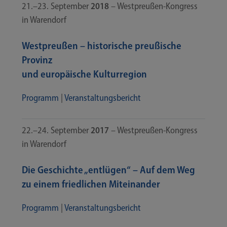
21.–23. Sep­tem­ber
2018
– Westpreußen-​​Kongress
in Warendorf
Westpreußen – historische preußische
Provinz
und europäische Kulturregion
Pro­gramm
|
Ver­an­stal­tungs­be­richt
22.–24. Sep­tem­ber
2017
– Westpreußen-​​Kongress
in Warendorf
Die Geschichte „entlügen“ – Auf dem Weg
zu einem friedlichen Miteinander
Pro­gramm
|
Ver­an­stal­tungs­be­richt