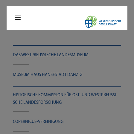
DAS WEST­PREU­SSI­SCHE LANDESMUSEUM
MUSE­UM HAUS HAN­SE­STADT DANZIG
HIS­TO­RI­SCHE KOM­MIS­SI­ON FÜR OST- UND WEST­PREU­SSI­S
CHE LANDESFORSCHUNG
COPERNICUS-​​​VEREINIGUNG